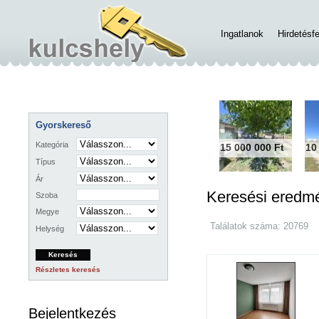
Ingatlanok
Hirdetésf
Gyorskereső
Kategória
15 000 000 Ft
10
Típus
Ár
Keresési eredm
Szoba
Megye
Találatok száma: 20769
Helység
Részletes keresés
Bejelentkezés