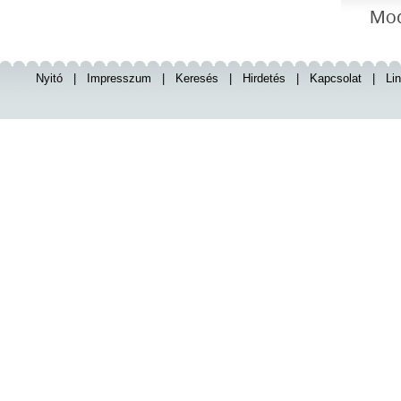
Nyitó
|
Impresszum
|
Keresés
|
Hirdetés
|
Kapcsolat
|
Li