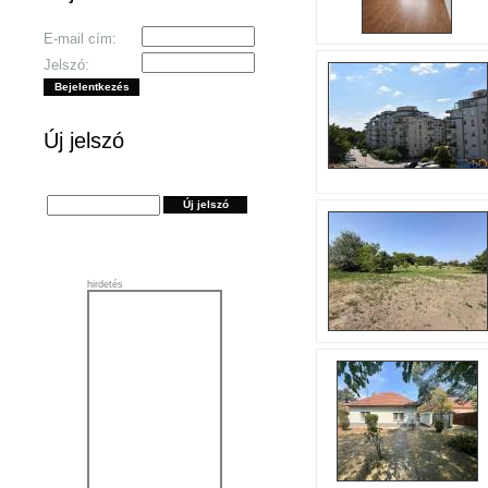
E-mail cím:
Jelszó:
Új jelszó
hirdetés