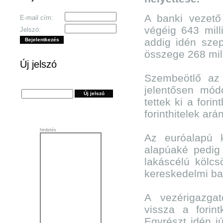
A banki vezető 
E-mail cím:
végéig 643 milli
Jelszó:
addig idén szep
összege 268 milli
Új jelszó
Szembeötlő az 
jelentősen mód
tettek ki a fori
forinthitelek ar
hirdetés
Az euróalapú k
alapúaké pedig
lakáscélú kölcs
kereskedelmi ba
A vezérigazgat
vissza a forint
Egyrészt idén jú