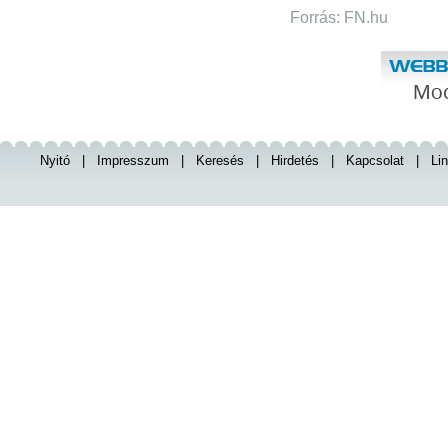
Forrás: FN.hu
Nyitó
|
Impresszum
|
Keresés
|
Hirdetés
|
Kapcsolat
|
Li