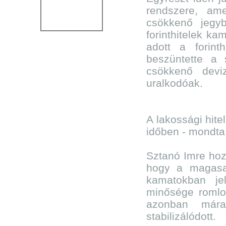
rendszere, ame
csökkenő jegy
forinthitelek ka
adott a forint
beszüntette a 
csökkenő deviz
uralkodóak.
A lakossági hite
időben - mondta
Sztanó Imre hozz
hogy a magasab
kamatokban jel
minősége romlot
azonban mára
stabilizálódott.