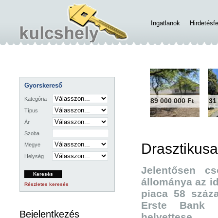
Ingatlanok
Hirdetésf
Gyorskereső
Kategória
89 000 000 Ft
31
Típus
Ár
Szoba
Drasztikusa
Megye
Helység
Jelentősen cs
állománya az id
Részletes keresés
piaca 58 száza
Erste Bank la
Bejelentkezés
helyettese.